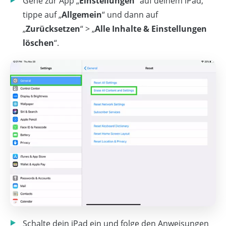
Gehe zur App „
Einstellungen
“ auf deinem iPad,
tippe auf „
Allgemein
“ und dann auf
„
Zurücksetzen
“ > „
Alle Inhalte & Einstellungen
löschen
“.
Schalte dein iPad ein und folge den Anweisungen