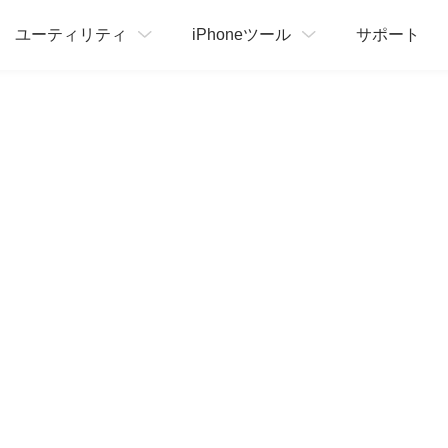
ユーティリティ
iPhoneツール
サポート
o
合成