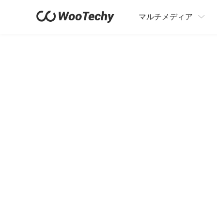
マルチメディア
WooTechy VoxD
音声読み上げ・AI音声