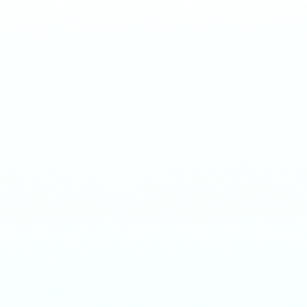
iMoveGo
Kostenlos Testen