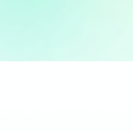
SoundBot - KI-Voice-Changer
Stimme in Echtzeit ändern mit 300+ Stimmfiltern und
800+ Soundeffekten
Mehr erfahren