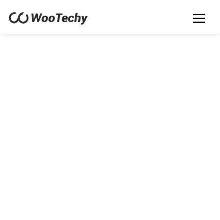
WooTechy iDowner
YouTube / TikTok / Instagram / Twitter /
Facebook
Jedes Video von jeder Website ohne