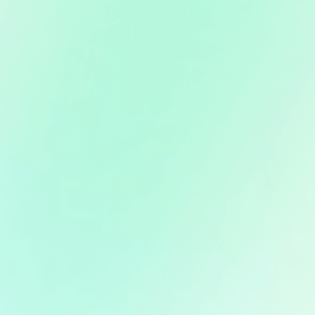
MirrorDisp
Android- und iOS-Bildschirme auf PC/Mac spiegeln
und steuern
Mehr erfahren
iCrowbar
Passwort wiederherstellen & Einschränkungen für
ZIP/RAR/PDF/Excel/Word/PowerPoint entfernen
Mehr erfahren