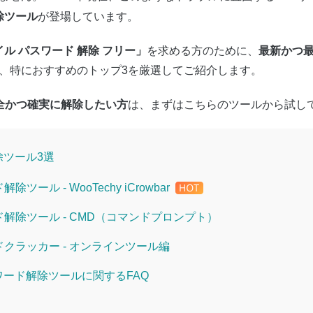
除ツール
が登場しています。
イル パスワード 解除 フリー」
最新かつ
を求める方のために、
、特におすすめのトップ3を厳選してご紹介します。
全かつ確実に解除したい方
は、まずはこちらのツールから試し
除ツール3選
ツール - WooTechy iCrowbar
ド解除ツール - CMD（コマンドプロンプト）
ドクラッカー - オンラインツール編
ワード解除ツールに関するFAQ