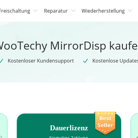
Freischaltung
Reparatur
Wiederherstellung
ooTechy MirrorDisp kauf
Kostenloser Kundensupport
Kostenlose Updates
Dauerlizenz
Einmalige Zahlung.
A