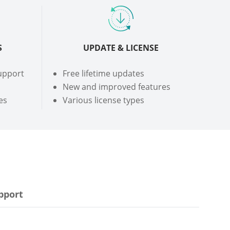
S
UPDATE & LICENSE
support
Free lifetime updates
New and improved features
es
Various license types
pport