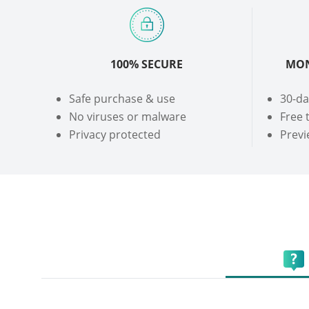
100% SECURE
MON
Safe purchase & use
30-d
No viruses or malware
Free 
Privacy protected
Previ