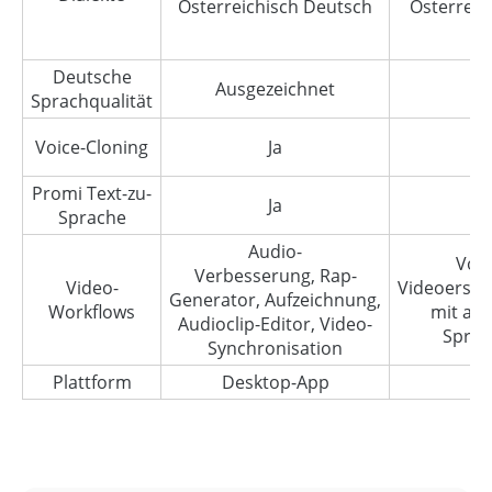
Österreichisch Deutsch
Österreic
Deutsche
Ausgezeichnet
se
Sprachqualität
Voice-Cloning
Ja
Promi Text-zu-
Ja
Sprache
Audio-
Voll
Verbesserung, Rap-
Video-
Videoerste
Generator, Aufzeichnung,
Workflows
mit au
Audioclip-Editor, Video-
Sprac
Synchronisation
Plattform
Desktop-App