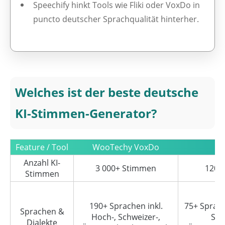
Speechify hinkt Tools wie Fliki oder VoxDo in
puncto deutscher Sprachqualität hinterher.
Welches ist der beste deutsche
KI-Stimmen-Generator?
Feature / Tool
WooTechy VoxDo
Anzahl KI-
3 000+ Stimmen
120+
Stimmen
190+ Sprachen inkl.
75+ Sprach
Sprachen &
Hoch-, Schweizer-,
Sch
Dialekte