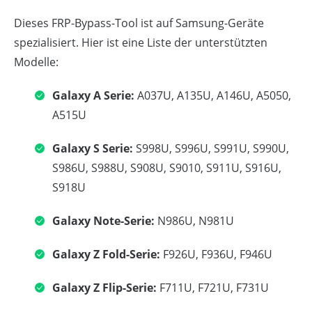
Dieses FRP-Bypass-Tool ist auf Samsung-Geräte
spezialisiert. Hier ist eine Liste der unterstützten
Modelle:
Galaxy A Serie:
A037U, A135U, A146U, A5050,
A515U
Galaxy S Serie:
S998U, S996U, S991U, S990U,
S986U, S988U, S908U, S9010, S911U, S916U,
S918U
Galaxy Note-Serie:
N986U, N981U
Galaxy Z Fold-Serie:
F926U, F936U, F946U
Galaxy Z Flip-Serie:
F711U, F721U, F731U