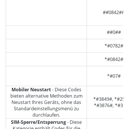
##0842##
##0##
*#0782#
*#0842#
*#07#
Mobiler Neustart
- Diese Codes
bieten alternative Methoden zum
*#3849#, *#256
Neustart Ihres Geräts, ohne das
*#3876#, *#385
Standardeinstellungsmenü zu
durchlaufen.
SIM-Sperre/Entsperrung
- Diese
Kategorie enthält Codes für die