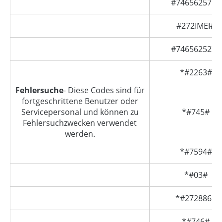
#746562577#
#272IMEI#
#746562527#
*#2263#
Fehlersuche
- Diese Codes sind für
fortgeschrittene Benutzer oder
Servicepersonal und können zu
*#745#
Fehlersuchzwecken verwendet
werden.
*#7594#
*#03#
*#272886#
*#746#