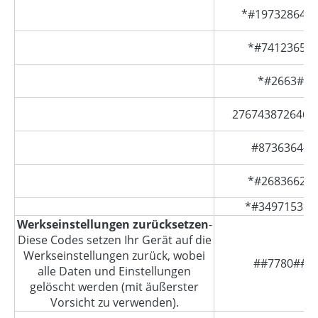
*#197328640
*#7412365#
*#2663#
2767438726463
#8736364#
*#2683662#
*#34971539#
Werkseinstellungen zurücksetzen
-
Diese Codes setzen Ihr Gerät auf die
Werkseinstellungen zurück, wobei
##7780##
alle Daten und Einstellungen
gelöscht werden (mit äußerster
Vorsicht zu verwenden).