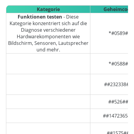
Kategorie
Geheimcode
Funktionen testen
- Diese
Kategorie konzentriert sich auf die
Diagnose verschiedener
*#0589#
Hardwarekomponenten wie
Bildschirm, Sensoren, Lautsprecher
und mehr.
*#0588#
##232338##
##526##
##1472365##
##1575##