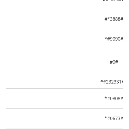
#*3888#
*#9090#
#0#
##232331##
*#0808#
*#0673#