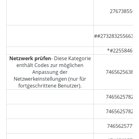
27673855#
##2732832556632
*#22558463#
Netzwerk prüfen
- Diese Kategorie
enthält Codes zur möglichen
Anpassung der
7465625638*
Netzwerkeinstellungen (nur für
fortgeschrittene Benutzer).
7465625782*
7465625782*
746562577*#