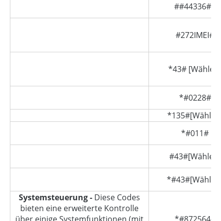
##44336##
#272IMEI#
*43# [Wählen
*#0228#
*135#[Wählen
*#011#
#43#[Wählen]
*#43#[Wählen
Systemsteuerung -
Diese Codes
bieten eine erweiterte Kontrolle
über einige Systemfunktionen (mit
*#872564#