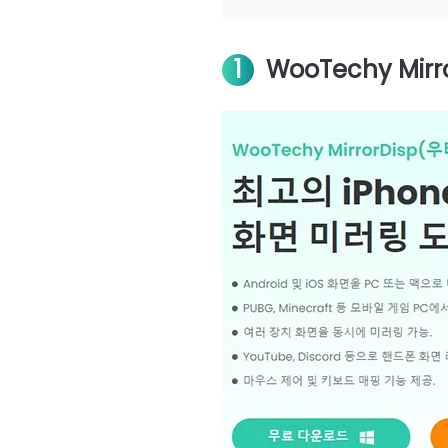
1
WooTechy Mi