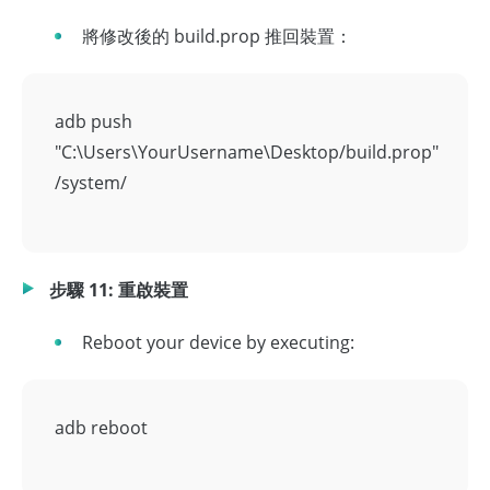
將修改後的 build.prop 推回裝置：
adb push
"C:\Users\YourUsername\Desktop/build.prop"
/system/
步驟 11: 重啟裝置
Reboot your device by executing:
adb reboot