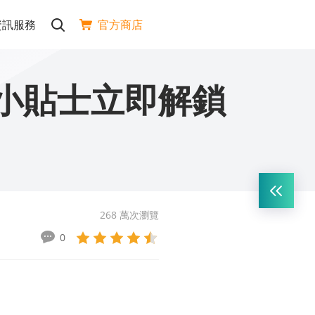
官方商店
資訊服務
？5個小貼士立即解鎖
268 萬次瀏覽
0