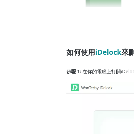
如何使用
iDelock
來刪
步驟 1:
在你的電腦上打開iDel