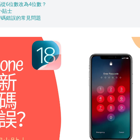
密碼從6位數改為4位數？
小貼士
後密碼錯誤的常見問題