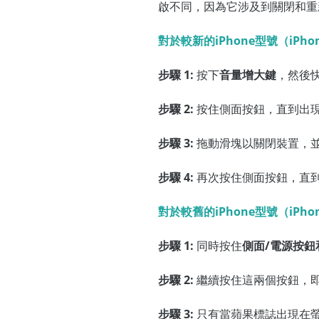
啟不同，因為它涉及到關閉和重新
對於較新的iPhone型號（iPho
步驟 1:
按下
音量增大鍵
，然後
步驟 2:
按住側面按鈕，直到出
步驟 3:
拖動滑塊以關閉裝置，
步驟 4:
再次按住側面按鈕，直
對於較舊的iPhone型號（iPho
步驟 1:
同時按住
側面/電源按鈕
步驟 2:
繼續按住這兩個按鈕，
步驟 3:
只有當蘋果標誌出現在