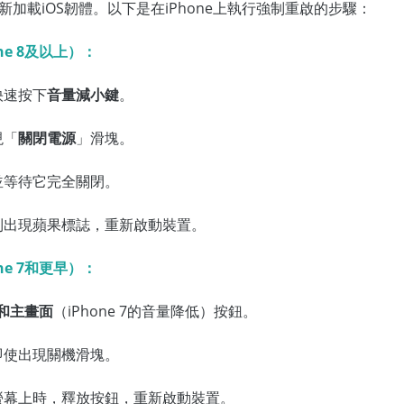
加載iOS韌體。以下是在iPhone上執行強制重啟的步驟：
ne 8及以上）：
快速按下
音量減小鍵
。
現「
關閉電源
」滑塊。
並等待它完全關閉。
到出現蘋果標誌，重新啟動裝置。
ne 7和更早）：
和主畫面
（iPhone 7的音量降低）按鈕。
即使出現關機滑塊。
螢幕上時，釋放按鈕，重新啟動裝置。