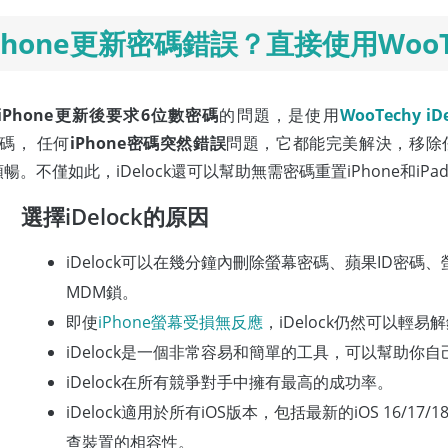
hone更新密碼錯誤？直接使用WooTech
iPhone更新後要求6位數密碼
的問題，是使用
WooTechy iD
4碼， 任何
iPhone密碼突然錯誤
問題，它都能完美解決，移除
行順暢。不僅如此，iDelock還可以幫助無需密碼重置iPhone和i
選擇iDelock的原因
iDelock可以在幾分鐘內刪除螢幕密碼、蘋果ID密碼
MDM鎖。
即使
iPhone螢幕受損無反應
，iDelock仍然可以輕易
iDelock是一個非常容易和簡單的工具，可以幫助你
iDelock在所有競爭對手中擁有最高的成功率。
iDelock適用於所有iOS版本，包括最新的iOS 16/1
查裝置的相容性。