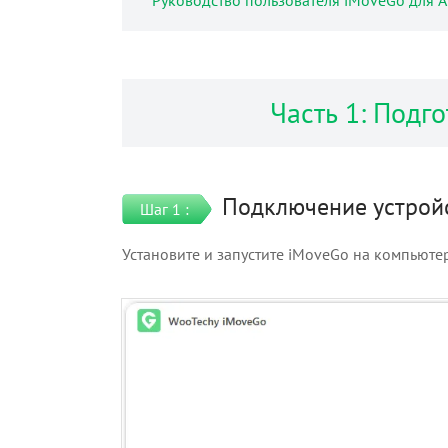
Руководство пользователя iMoveGo для Ap
Часть 1: Подг
Подключение устройс
Шаг 1 :
Установите и запустите iMoveGo на компьюте