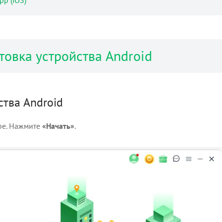
p (iOS)
отовка устройства Android
тва Android
ре. Нажмите
«Начать»
.