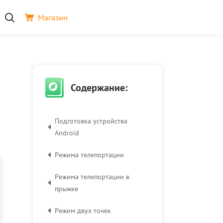
Магазин
Содержание:
Подготовка устройства
Android
Pежима телепортации
Pежима телепортации в
прыжке
Pежим двух точек