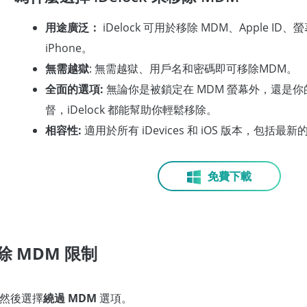
用途廣泛：
iDelock 可用於移除 MDM、Apple I
iPhone。
無需越獄
: 無需越獄、用戶名和密碼即可移除MDM。
全面的選項:
無論你是被鎖定在 MDM 螢幕外，還是
督，iDelock 都能幫助你輕鬆移除。
相容性:
適用於所有 iDevices 和 iOS 版本，包括最新的 iO
免費下載
移除 MDM 限制
k，然後選擇
繞過 MDM
選項。