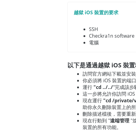
越獄 iOS 裝置的要求
SSH
Checkra1n software
電腦
以下是通過越獄 iOS 裝
訪問官方網站下載並安裝 
你必須將 iOS 裝置的端
運行
"cd ../../
"完成該步
這一步將允許你訪問 iO
現在運行
"cd /private
助你永久刪除裝置上的所有
刪除描述檔後，需要重新
現在行動到 "
遠端管理
"
裝置的所有功能。