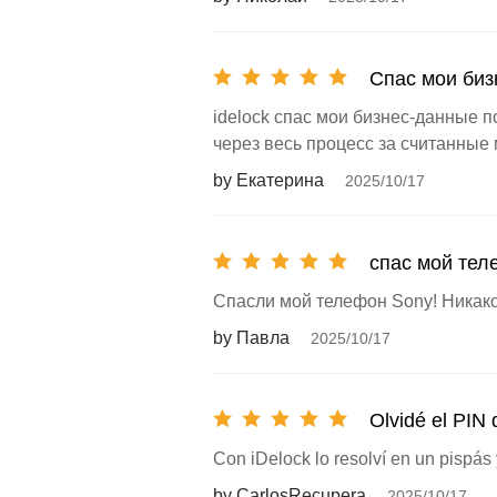
Спас мои би
idelock спас мои бизнес-данные 
через весь процесс за считанные
by Екатерина
2025/10/17
спас мой тел
Спасли мой телефон Sony! Никако
by Павла
2025/10/17
Olvidé el PIN 
Con iDelock lo resolví en un pispás 
by CarlosRecupera
2025/10/17