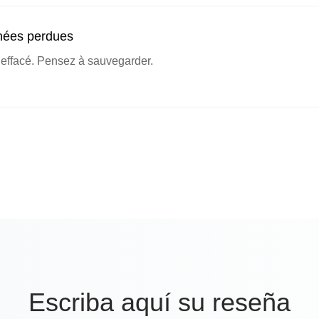
nées perdues
é effacé. Pensez à sauvegarder.
Escriba aquí su reseña