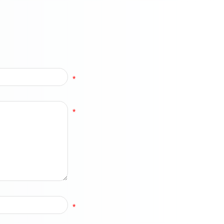
*
*
*