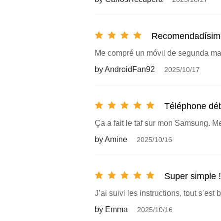
Recomendadísimo
Me compré un móvil de segunda mano
by AndroidFan92
2025/10/17
Téléphone dé
Ça a fait le taf sur mon Samsung. Me
by Amine
2025/10/16
Super simple !
J’ai suivi les instructions, tout s’est
by Emma
2025/10/16