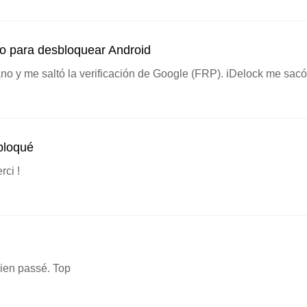
 para desbloquear Android
 y me saltó la verificación de Google (FRP). iDelock me sacó
bloqué
rci !
 bien passé. Top