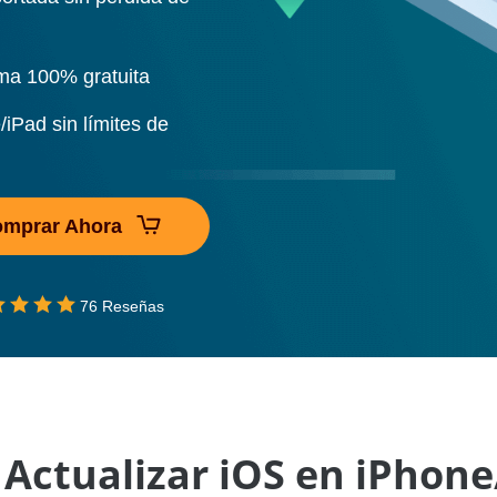
rma 100% gratuita
iPad sin límites de
mprar Ahora
76 Reseñas
ctualizar iOS en iPhone/