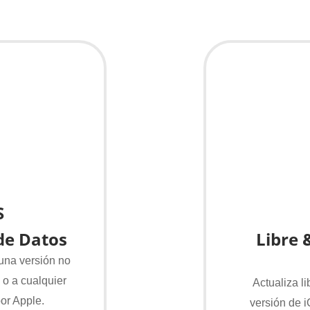
S
 de Datos
Libre 
una versión no
 o a cualquier
Actualiza li
por Apple.
versión de 