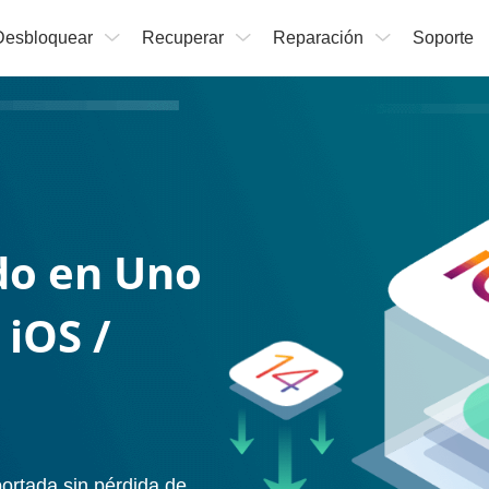
Desbloquear
Recuperar
Reparación
Soporte
do en Uno
iOS /
ortada sin pérdida de