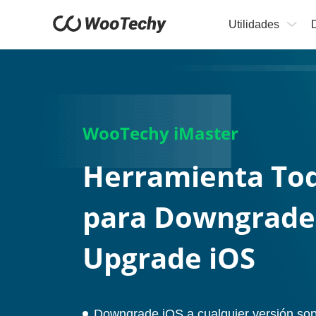
Utilidades
WooTechy iMaster
Herramienta To
para Downgrade 
Upgrade iOS
Downgrade iOS a cualquier versión sop