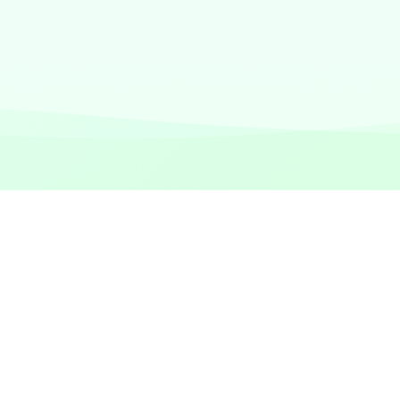
 está deshabilitado, conecta
El código de acceso de iP
con iTunes
funciona
Descargar Gratis