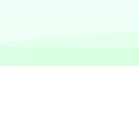
hone no
Pantalla de iPhone no responde