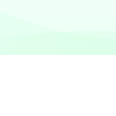
Olvidé el código de iPhone
iPhone