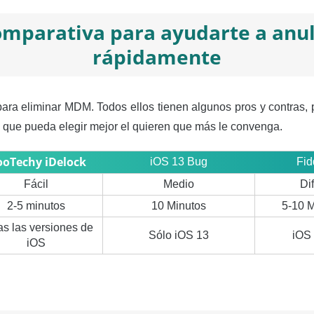
omparativa para ayudarte a an
rápidamente
ra eliminar MDM. Todos ellos tienen algunos pros y contras, 
a que pueda elegir mejor el quieren que más le convenga.
oTechy iDelock
iOS 13 Bug
Fid
Fácil
Medio
Dif
2-5 minutos
10 Minutos
5-10 M
s las versiones de
Sólo iOS 13
iOS 
iOS