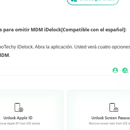
a para omitir MDM iDelock[Compatible con el español]:
Techy iDelock. Abra la aplicación. Usted verá cuatro opciones 
 MDM
.