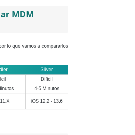
ular MDM
por lo que vamos a compararlos
dler
Sliver
ícil
Difícil
inutos
4-5 Minutos
11.X
iOS 12.2 - 13.6