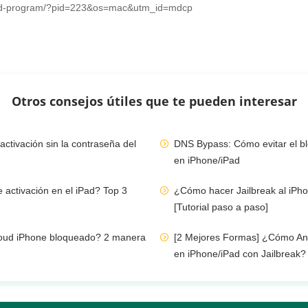
oad-program/?pid=223&os=mac&utm_id=mdcp
Otros consejos útiles que te pueden interesar
activación sin la contraseña del
DNS Bypass: Cómo evitar el bl
en iPhone/iPad
 activación en el iPad? Top 3
¿Cómo hacer Jailbreak al iPho
[Tutorial paso a paso]
loud iPhone bloqueado? 2 manera
[2 Mejores Formas] ¿Cómo Anu
en iPhone/iPad con Jailbreak?