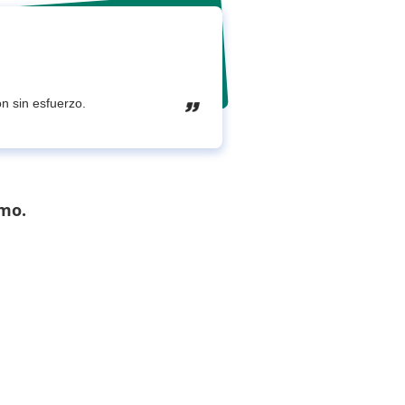
ón sin esfuerzo.
Cualquier per
smo.