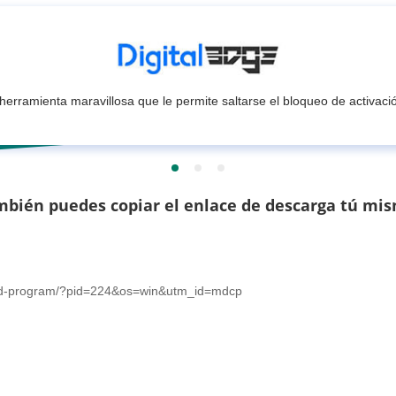
herramienta maravillosa que le permite saltarse el bloqueo de activaci
bién puedes copiar el enlace de descarga tú mi
ad-program/?pid=224&os=win&utm_id=mdcp