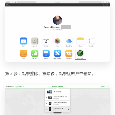
第 3 步：點擊擦除。擦除後，點擊從帳戶中刪除。