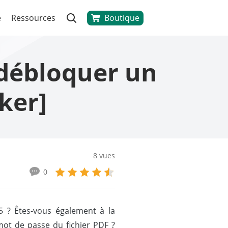
Boutique
e
Ressources
débloquer un
ker]
8 vues
0
5 ? Êtes-vous également à la
mot de passe du fichier PDF ?