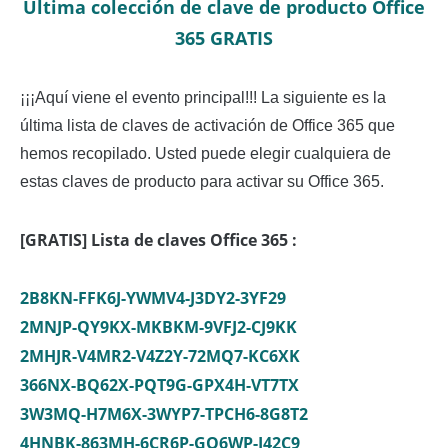
Última colección de clave de producto Office
365 GRATIS
¡¡¡Aquí viene el evento principal!!! La siguiente es la
última lista de claves de activación de Office 365 que
hemos recopilado. Usted puede elegir cualquiera de
estas claves de producto para activar su Office 365.
[GRATIS] Lista de claves Office 365 :
2B8KN-FFK6J-YWMV4-J3DY2-3YF29
2MNJP-QY9KX-MKBKM-9VFJ2-CJ9KK
2MHJR-V4MR2-V4Z2Y-72MQ7-KC6XK
366NX-BQ62X-PQT9G-GPX4H-VT7TX
3W3MQ-H7M6X-3WYP7-TPCH6-8G8T2
4HNBK-863MH-6CR6P-GQ6WP-J42C9