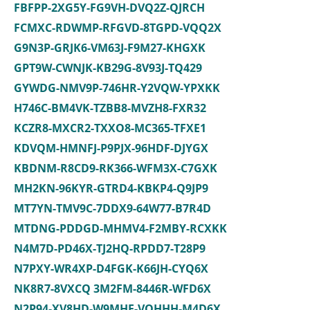
FBFPP-2XG5Y-FG9VH-DVQ2Z-QJRCH
FCMXC-RDWMP-RFGVD-8TGPD-VQQ2X
G9N3P-GRJK6-VM63J-F9M27-KHGXK
GPT9W-CWNJK-KB29G-8V93J-TQ429
GYWDG-NMV9P-746HR-Y2VQW-YPXKK
H746C-BM4VK-TZBB8-MVZH8-FXR32
KCZR8-MXCR2-TXXO8-MC365-TFXE1
KDVQM-HMNFJ-P9PJX-96HDF-DJYGX
KBDNM-R8CD9-RK366-WFM3X-C7GXK
MH2KN-96KYR-GTRD4-KBKP4-Q9JP9
MT7YN-TMV9C-7DDX9-64W77-B7R4D
MTDNG-PDDGD-MHMV4-F2MBY-RCXKK
N4M7D-PD46X-TJ2HQ-RPDD7-T28P9
N7PXY-WR4XP-D4FGK-K66JH-CYQ6X
NK8R7-8VXCQ 3M2FM-8446R-WFD6X
N2P94-XV8HD-W9MHF-VQHHH-M4D6X