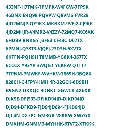
433NF-H7TMK-TPMPK-W4FGW-7FP9K
46DNX-B4Q98-PQVPW-Q8VM6-FVR29
4JD2MNJP-QY9KX-MKBKM-9VFJ2-CJ9KK
4JD2MHJR-V4MR2-V4Z2Y-72MQ7-KC6XK
6HDB9-BNRGY-J3F83-CF43C-D67TX
6PMNJ-Q33T3-VJQFJ-23D3H-6XVTX
6KTFN-PQH9H T8MMB-YG8K4-367TX
6CCCX-Y93YP-3WQGT-YCKFW-QTTT7
7TPNM-PMWKF-WVHKV-G869H-9BQ6X
828CH-G4FPY-HMH 4R-32GCK-6D9BH
B9GN2-DXXQC-9DHKT-GGWCR-4X6XK
DJKSE-DFJS93-DFJKD94JD-DJKD94JD
DJD94-DFKD9-FJD94JD894-FJKD94JD
DJC4N-DX7PC-GM3GK-V8KKW-XWYGX
DMXHM-GNMM3-MYHHK-6TVT2-XTKKK