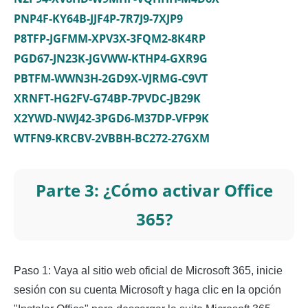
PNP4F-KY64B-JJF4P-7R7J9-7XJP9
P8TFP-JGFMM-XPV3X-3FQM2-8K4RP
PGD67-JN23K-JGVWW-KTHP4-GXR9G
PBTFM-WWN3H-2GD9X-VJRMG-C9VT
XRNFT-HG2FV-G74BP-7PVDC-JB29K
X2YWD-NWJ42-3PGD6-M37DP-VFP9K
WTFN9-KRCBV-2VBBH-BC272-27GXM
Parte 3: ¿Cómo activar Office
365?
Paso 1: Vaya al sitio web oficial de Microsoft 365, inicie
sesión con su cuenta Microsoft y haga clic en la opción